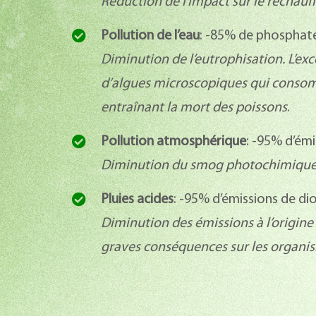
Réduction de l’impact sur le réchauf
Pollution de l’eau
: -85% de phosphate
Diminution de l’eutrophisation. L’ex
d’algues microscopiques qui consom
entraînant la mort des poissons
.
Pollution atmosphérique
: -95% d’émi
Diminution du smog photochimique nu
Pluies acides
: -95% d’émissions de di
Diminution des émissions à l’origin
graves conséquences sur les organis