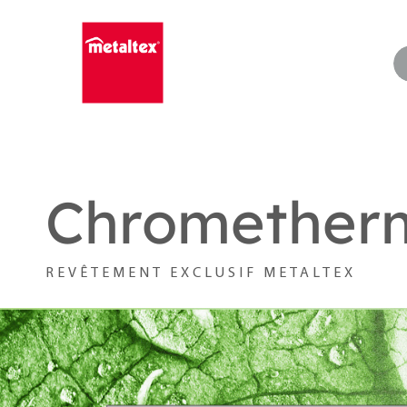
Skip
to
content
Chromether
REVÊTEMENT EXCLUSIF METALTEX