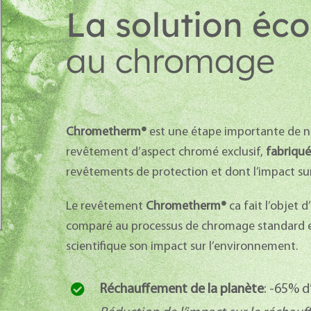
La solution éc
au chromage
Chrometherm®
est une étape importante de no
revêtement d’aspect chromé exclusif,
fabriqué 
revêtements de protection et dont l’impact su
Le revêtement
Chrometherm®
ca fait l’objet 
comparé au processus de chromage standard et
scientifique son impact sur l’environnement.
Réchauffement de la planète
: -65% d