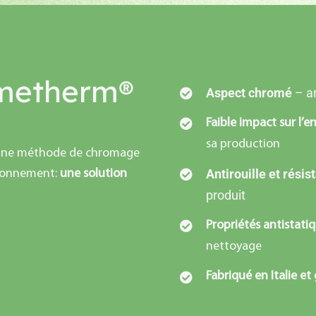
metherm
®
Aspect chromé
– ar
Faible impact sur l
sa production
 une méthode de chromage
Antirouille et rési
ironnement:
une solution
produit
Propriétés antistati
nettoyage
Fabriqué en Italie et