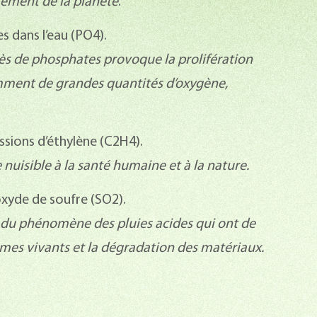
fement de la planète
.
s dans l’eau (PO4).
cès de phosphates provoque la prolifération
ment de grandes quantités d’oxygène,
ssions d’éthylène (C2H4).
isible à la santé humaine et à la nature.
oxyde de soufre (SO2).
e du phénomène des pluies acides qui ont de
mes vivants et la dégradation des matériaux.