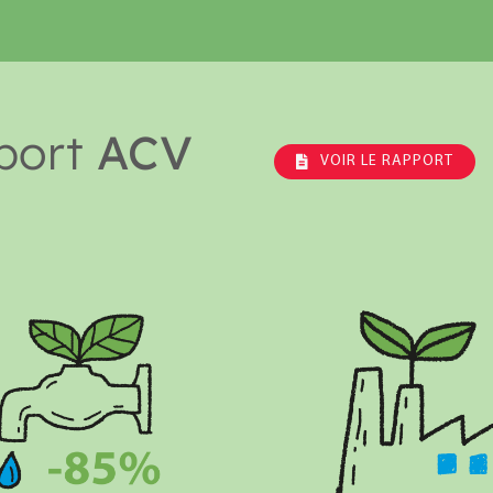
port
ACV
VOIR LE RAPPORT